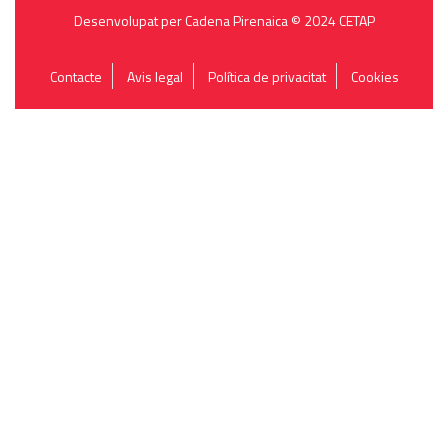
Desenvolupat per Cadena Pirenaica © 2024 CETAP
Contacte
Avis legal
Política de privacitat
Cookies